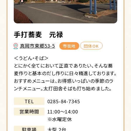
お土産
手打蕎麦 元禄
真岡市東郷53-5
市街地
団体OK
宿泊
＜うどん・そば＞
とにかく全てにおいて正直でありたい、そんな蕎
麦作りと基本のだし作りに日々精進しております。
トピックス
お問い合わせ
アクセス
おすすめメニューは、お得感いっぱいの季節のラ
ンチメニュー。太打田舎そばも打ち始めました。
お問い合わせ
0285-84-7345
TEL
11:00～14:00
営業時間
※水曜定休
大型 2台
駐車場