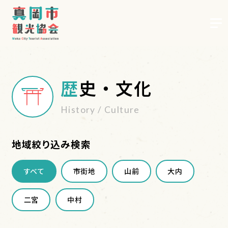
歴史・文化
お知らせ
History / Culture
歴史・文化
地域絞り込み検索
すべて
市街地
山前
大内
グルメ
二宮
中村
レジャー