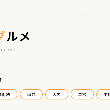
グルメ
ourmet
索
市街地
山前
大内
二宮
中